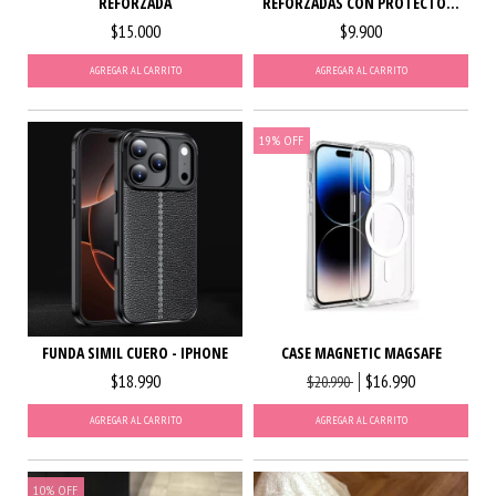
REFORZADA
REFORZADAS CON PROTECTO...
$15.000
$9.900
AGREGAR AL CARRITO
AGREGAR AL CARRITO
19
%
OFF
FUNDA SIMIL CUERO - IPHONE
CASE MAGNETIC MAGSAFE
$18.990
$16.990
$20.990
AGREGAR AL CARRITO
AGREGAR AL CARRITO
10
%
OFF