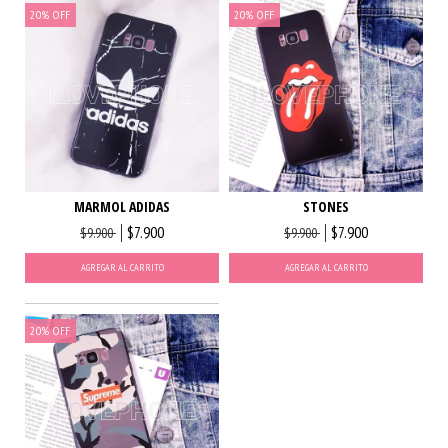
20
%
OFF
20
%
OFF
MARMOL ADIDAS
STONES
$7.900
$7.900
$9.900
$9.900
AGREGAR AL CARRITO
AGREGAR AL CARRITO
20
%
OFF