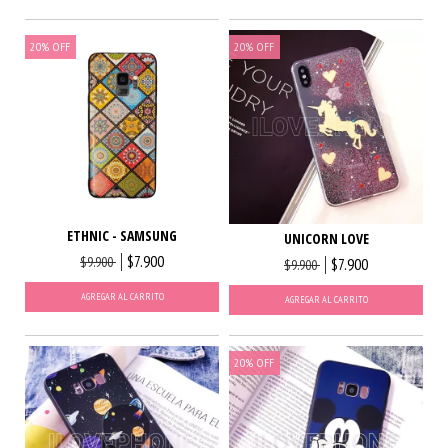
20
%
OFF
20
%
OFF
ETHNIC - SAMSUNG
UNICORN LOVE
$7.900
$9.900
$7.900
$9.900
AGREGAR AL CARRITO
AGREGAR AL CARRITO
20
%
OFF