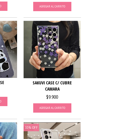
O
AGREGAR AL CARRITO
SE
SAKUVI CASE C/ CUBRE
CAMARA
$9.900
O
AGREGAR AL CARRITO
10
%
OFF