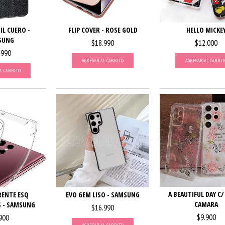
IL CUERO -
FLIP COVER - ROSE GOLD
HELLO MICKE
SUNG
$18.990
$12.000
.990
AGREGAR AL CARRITO
AGREGAR AL CARRIT
L CARRITO
A BEAUTIFUL DAY C
EVO GEM LISO - SAMSUNG
ENTE ESQ
CAMARA
 - SAMSUNG
$16.990
$9.900
900