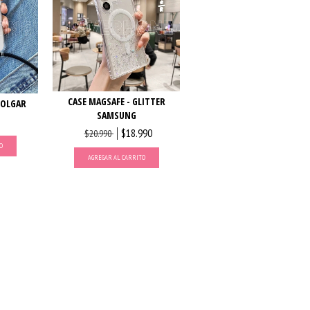
CASE MAGSAFE - GLITTER
COLGAR
SAMSUNG
$18.990
$20.990
O
AGREGAR AL CARRITO