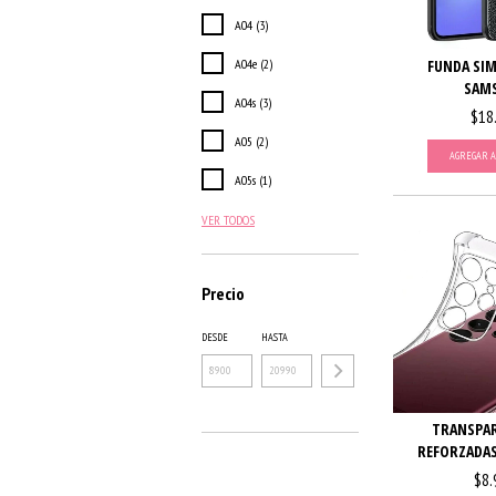
A04 (3)
A04e (2)
FUNDA SIM
SAM
A04s (3)
$18
A05 (2)
AGREGAR A
A05s (1)
VER TODOS
Precio
DESDE
HASTA
TRANSPAR
REFORZADAS
$8.