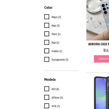
Color
Negro (3)
Rosa (3)
Plata (1)
Rojo (1)
AURORA CASE 
$16
Violeta (1)
AGREGAR A
Transparente (3)
Modelo
A03 (4)
A03core (3)
A03s (3)