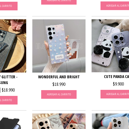
AGREGAR AL CARRITO
AGREGAR AL CARRIT
L CARRITO
CUTE PANDA CA
WONDERFUL AND BRIGHT
 GLITTER -
SUNG
$9.900
$18.990
$18.990
AGREGAR AL CARRIT
AGREGAR AL CARRITO
L CARRITO