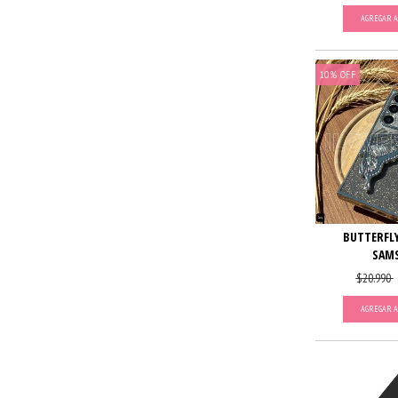
AGREGAR A
10
%
OFF
BUTTERFLY
SAM
$20.990
AGREGAR A