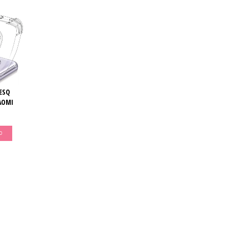
ESQ
AOMI
O