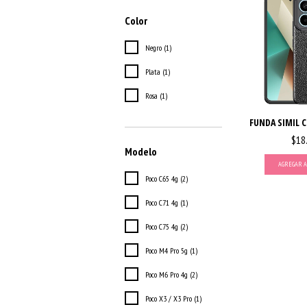
Color
Negro (1)
Plata (1)
Rosa (1)
FUNDA SIMIL C
$18
Modelo
AGREGAR A
Poco C65 4g (2)
Poco C71 4g (1)
Poco C75 4g (2)
Poco M4 Pro 5g (1)
Poco M6 Pro 4g (2)
Poco X3 / X3 Pro (1)